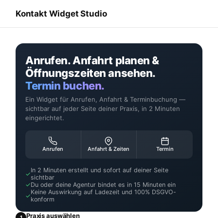
Kontakt Widget Studio
Anrufen. Anfahrt planen &
Öffnungszeiten ansehen.
Termin buchen.
Ein Widget für Anrufen, Anfahrt & Terminbuchung —
sichtbar auf jeder Seite deiner Praxis, in 2 Minuten
eingerichtet.
Anrufen
Anfahrt & Zeiten
Termin
In 2 Minuten erstellt und sofort auf deiner Seite
✓
sichtbar
✓
Du oder deine Agentur bindet es in 15 Minuten ein
Keine Auswirkung auf Ladezeit und 100% DSGVO-
✓
konform
Praxis auswählen
1